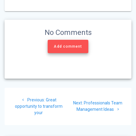
No Comments
Add comment
Post
Previous
Previous:
Great
navigation
Next
Next:
Professionals Team
post:
opportunity to transform
post:
Management Ideas
your