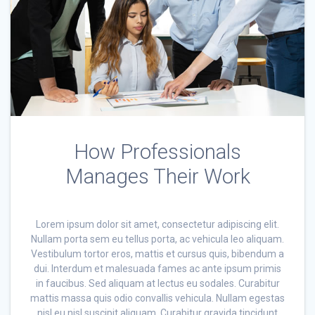
How Professionals
Manages Their Work
Lorem ipsum dolor sit amet, consectetur adipiscing elit.
Nullam porta sem eu tellus porta, ac vehicula leo aliquam.
Vestibulum tortor eros, mattis et cursus quis, bibendum a
dui. Interdum et malesuada fames ac ante ipsum primis
in faucibus. Sed aliquam at lectus eu sodales. Curabitur
mattis massa quis odio convallis vehicula. Nullam egestas
nisl eu nisl suscipit aliquam. Curabitur gravida tincidunt